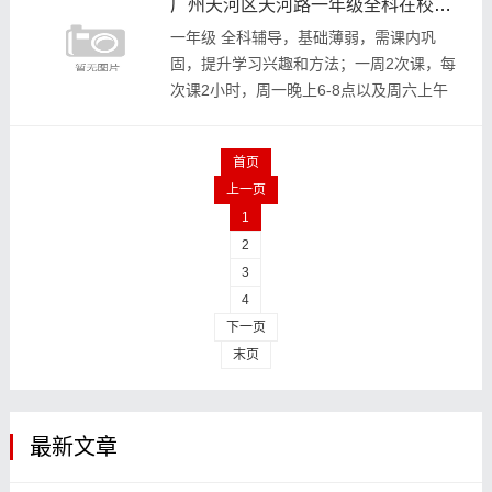
广州天河区天河路一年级全科在校大学生家教
心，善于激发...
一年级 全科辅导，基础薄弱，需课内巩
固，提升学习兴趣和方法；一周2次课，每
次课2小时，周一晚上6-8点以及周六上午
均可辅导（如需其他时间安排辅导再协商调
整）；要求：女教员，性格温柔大方，有亲
首页
和力，善沟...
上一页
1
2
3
4
下一页
末页
最新文章