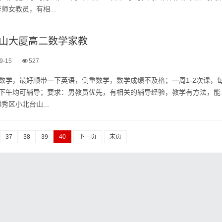
师女教员，有相...
山大厦高二数学家教
9-15
527
导数学，最好顺带一下英语，侧重数学，数学成绩不及格；一周1-2次课，
上下午均可辅导；要求：男教员优先，有相关的辅导经验，教学有方法，能
秀区小北台山...
37
38
39
40
下一页
末页