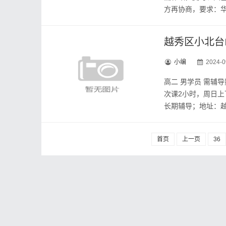
方再协商，要求：华
越秀区小北台
小编
2024-0
高二 男学员 需辅
次课2小时，周日
长期辅导；地址：越
首页
上一页
36