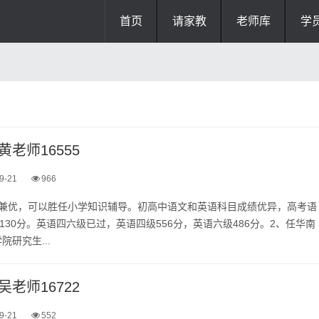
首页
请家教
老师库
学
老师16555
9-21
966
学兼优，可以胜任小学知识辅导。初高中语文和英语科目成绩优异，高考语
语130分。英语四六级已过，英语四级556分，英语六级486分。2、任华南
研究生...
老师16722
9-21
552