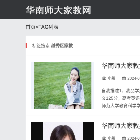
首页
>TAG列表
标签搜索
越秀区家教
华南师大家教黄
小编
2024-0
自我描述1、我品
文125分，高考英
师范大学教育科学学院
华南师大家教吴
小编
2024-0