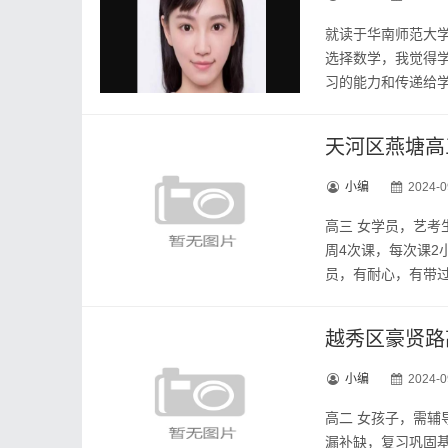
就读于华南师范大学
选择数学，我觉得
习的能力和传递给学
天河区燕塘高
小编
2024-0
高三 女学员，艺
周4次课，每次课2小
员，有耐心，有带过高
越秀区豪贤路
小编
2024-0
高二 女孩子，需辅
漏补缺，复习巩固