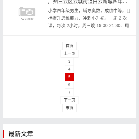
广州白云区云城街道白云新城四年级奥数大学生家教
小学四年级男生，辅导奥数，成绩中等，目
标提升思维能力、冲刺小升初。一周 2 次
课，每次 2小时，周三晚 19:00-21:30、周
六下午 15:00-17:30。要求：教员有小学奥
数培优经验，擅长拓展...
首页
上一页
3
4
5
6
7
下一页
末页
最新文章