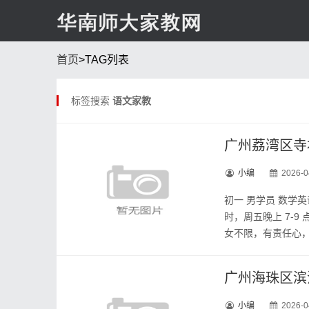
首页
>TAG列表
标签搜索
语文家教
广州荔湾区寺
小编
2026-0
初一 男学员 数学
时，周五晚上 7-
女不限，有责任心，教
广州海珠区滨
小编
2026-0