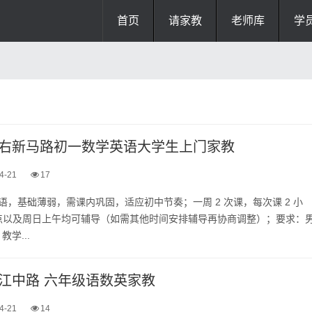
首页
请家教
老师库
学
右新马路初一数学英语大学生上门家教
4-21
17
英语，基础薄弱，需课内巩固，适应初中节奏；一周 2 次课，每次课 2 小
9 点以及周日上午均可辅导（如需其他时间安排辅导再协商调整）；要求：
学...
江中路 六年级语数英家教
4-21
14